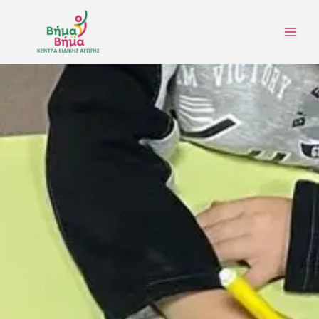
Skip
to
content