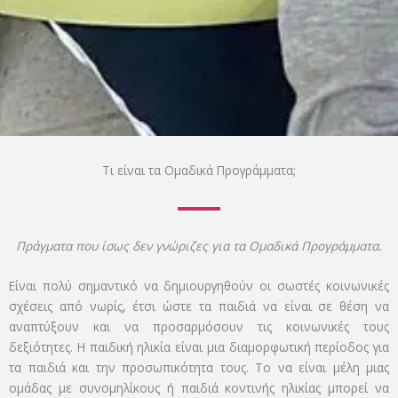
Τι είναι τα Ομαδικά Προγράμματα;
Πράγματα που ίσως δεν γνώριζες για τα Ομαδικά Προγράμματα.
Είναι πολύ σημαντικό να δημιουργηθούν οι σωστές κοινωνικές
σχέσεις από νωρίς, έτσι ώστε τα παιδιά να είναι σε θέση να
αναπτύξουν και να προσαρμόσουν τις κοινωνικές τους
δεξιότητες. Η παιδική ηλικία είναι μια διαμορφωτική περίοδος για
τα παιδιά και την προσωπικότητα τους. Το να είναι μέλη μιας
ομάδας με συνομηλίκους ή παιδιά κοντινής ηλικίας μπορεί να